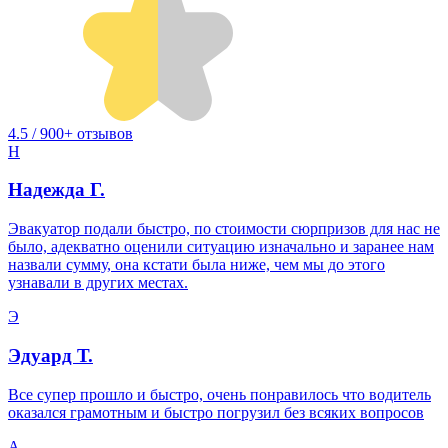
4.5 / 900+ отзывов
Н
Надежда Г.
Эвакуатор подали быстро, по стоимости сюрпризов для нас не
было, адекватно оценили ситуацию изначально и заранее нам
назвали сумму, она кстати была ниже, чем мы до этого
узнавали в других местах.
Э
Эдуард Т.
Все супер прошло и быстро, очень понравилось что водитель
оказался грамотным и быстро погрузил без всяких вопросов
А